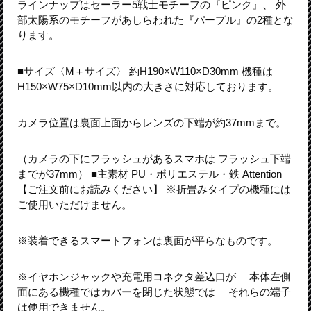
ラインナップはセーラー5戦士モチーフの『ピンク』、 外
部太陽系のモチーフがあしらわれた『パープル』の2種とな
ります。
■サイズ〈M＋サイズ〉 約H190×W110×D30mm 機種は
H150×W75×D10mm以内の大きさに対応しております。
カメラ位置は裏面上面からレンズの下端が約37mmまで。
（カメラの下にフラッシュがあるスマホは フラッシュ下端
までが37mm） ■主素材 PU・ポリエステル・鉄 Attention
【ご注文前にお読みください】 ※折畳みタイプの機種には
ご使用いただけません。
※装着できるスマートフォンは裏面が平らなものです。
※イヤホンジャックや充電用コネクタ差込口が 本体左側
面にある機種ではカバーを閉じた状態では それらの端子
は使用できません。