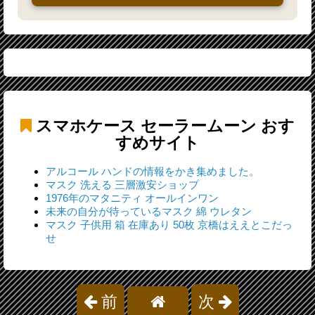
スマホケース セーラームーン
おす
すめサイト
アルコール ハンドの情報をかき集めました。
マスク 洗える 三層激安ショップ
1976年のマタニティ オールインワン
未来の自分が待っているマスク 綿 ウレタン
マスク 子供用 箱 在庫あり 50枚 京橋はええとこだっ
せ
前
次