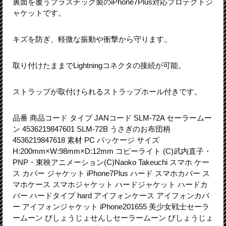
裏面を覆うプラスチック製のiPhone7Plus対応プロテクトジ
ャケットです。
キズを防ぎ、軽微な振動や衝撃から守ります。
取り付けたままでLightningコネクタの接続が可能。
ストラップが取付けられるストラップホール付きです。
品番 商品コード タイプ JANコード SLM-72A セーラームー
ン 4536219847601 SLM-72B うさぎのお布団柄
4536219847618 素材 PC パッケージ サイズ
H:200mm×W:98mm×D:12mm コピーライト (C)武内直子・
PNP・東映アニメーション(C)Naoko Takeuchi スマホ ケー
ス カバー ジャケット iPhone7Plus ハード スマホカバー ス
マホケース スマホジャケット ハードジャケット ハードカ
バー ハードタイプ hard アイフォンケース アイフォンカバ
ー アイフォンジャケット iPhone201655 美少女戦士セーラ
ームーン びしょうじょせんしセーラームーン びしょうじょ