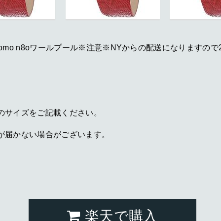
gio da polso uomo n8oワールプール※注意※NYからの配送に
のサイズをご記載ください。
が届かない場合がございます。
楽天で購入