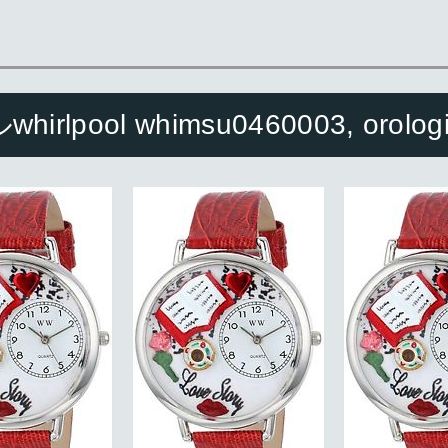
ol whimsu0460003, orologio 