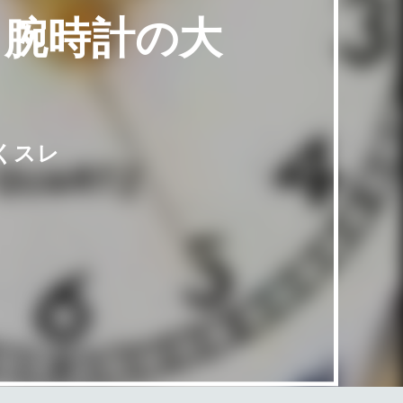
 腕時計の大
くスレ