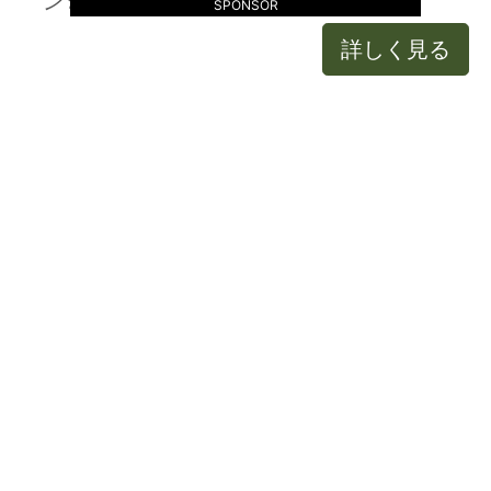
ン★【3cmメール便OK】
SPONSOR
詳しく見る
◇ サンリオキャラクターズ デコレーショ
ンスタンプ サンリオ S3221202【スケジ
ュール帳/手帳/文具/文房具/ステーショナ
リー/デコレーション/スタンプ/はんこ/ハ
ンコ/判子】
詳しく見る